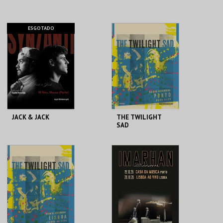
LISBOA AO VIVO
LISBOA AO VIVO
ESGOTADO
MAIS INFO
MAIS INFO
COMPRAR
COMPRAR
JACK & JACK
THE TWILIGHT
SAD
MOUCO
HARD CLUB LI
MAIS INFO
MAIS INFO
COMPRAR