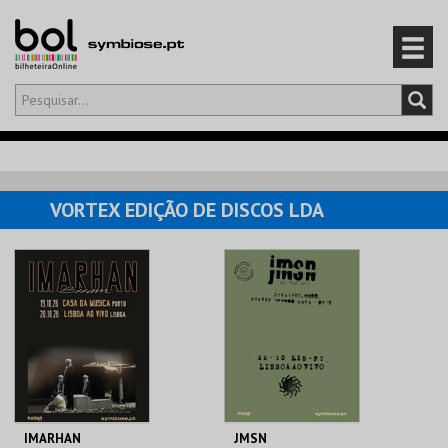
Olá,
iniciar sessão
PT
0
CARRINHO
VORTEX EDIÇÃO DE DISCOS LDA
EVENTOS
CARTÕES
PRODUTOS
IMARHAN
JMSN