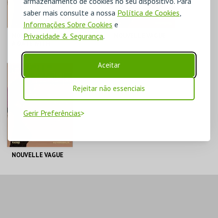
armazenamento de cookies no seu dispositivo. Para
saber mais consulte a nossa
Política de Cookies
,
Informações Sobre Cookies
e
Privacidade & Segurança
.
NOUVELLE VAGUE |
NOUVELLE VAGUE
A DATE WITH
DEPECHE MODE
Aceitar
TEATRO DAS
AULA MAGNA
FIGURAS
Rejeitar não essenciais
MAIS INFO
MAIS INFO
Gerir Preferências
COMPRAR
COMPRAR
NOUVELLE VAGUE
CASA DA MÚSICA LI
MAIS INFO