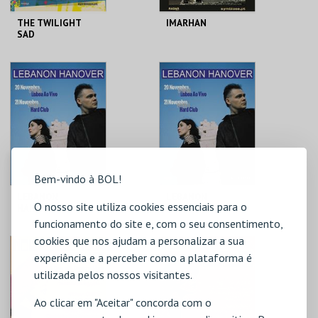
THE TWILIGHT
IMARHAN
SAD
LISBOA AO VIVO
CASA DA MÚSICA LI
MAIS INFO
MAIS INFO
COMPRAR
COMPRAR
Bem-vindo à BOL!
LEBANON
LEBANON
O nosso site utiliza cookies essenciais para o
HANOVER
HANOVER
funcionamento do site e, com o seu consentimento,
cookies que nos ajudam a personalizar a sua
LISBOA AO VIVO
HARD CLUB LI
experiência e a perceber como a plataforma é
utilizada pelos nossos visitantes.
MAIS INFO
MAIS INFO
Ao clicar em "Aceitar" concorda com o
COMPRAR
COMPRAR